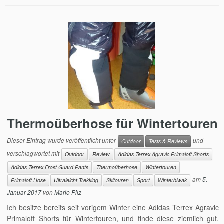
Thermoüberhose für Wintertouren
Dieser Eintrag wurde veröffentlicht unter
und
Outdoor
Tests & Reviews
verschlagwortet mit
Outdoor
Review
Adidas Terrex Agravic Primaloft Shorts
Adidas Terrex Frost Guard Pants
Thermoüberhose
Wintertouren
am
5.
Primaloft Hose
Ultraleicht Trekking
Skitouren
Sport
Winterbiwak
Januar 2017
von
Mario Pilz
Ich besitze bereits seit vorigem Winter eine Adidas Terrex Agravic
Primaloft Shorts für Wintertouren, und finde diese ziemlich gut.