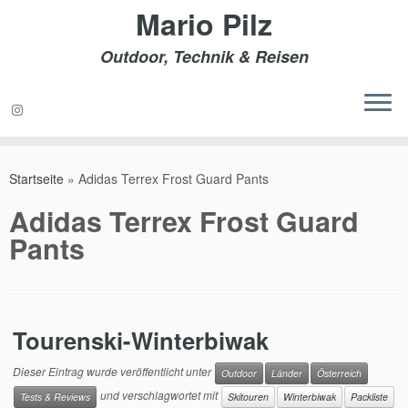
Mario Pilz
Outdoor, Technik & Reisen
Zum
Inhalt
Startseite
»
Adidas Terrex Frost Guard Pants
springen
Adidas Terrex Frost Guard
Pants
Tourenski-Winterbiwak
Dieser Eintrag wurde veröffentlicht unter
Outdoor
Länder
Österreich
und verschlagwortet mit
Tests & Reviews
Skitouren
Winterbiwak
Packliste