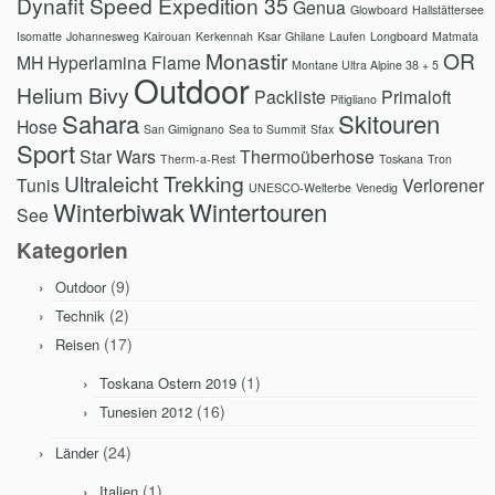
Dynafit Speed Expedition 35
Genua
Glowboard
Hallstättersee
Isomatte
Johannesweg
Kairouan
Kerkennah
Ksar Ghilane
Laufen
Longboard
Matmata
Monastir
OR
MH Hyperlamina Flame
Montane Ultra Alpine 38 + 5
Outdoor
Helium Bivy
Packliste
Primaloft
Pitigliano
Sahara
Skitouren
Hose
San Gimignano
Sea to Summit
Sfax
Sport
Star Wars
Thermoüberhose
Therm-a-Rest
Toskana
Tron
Ultraleicht Trekking
Tunis
Verlorener
UNESCO-Welterbe
Venedig
Winterbiwak
Wintertouren
See
Kategorien
(9)
Outdoor
(2)
Technik
(17)
Reisen
(1)
Toskana Ostern 2019
(16)
Tunesien 2012
(24)
Länder
(1)
Italien